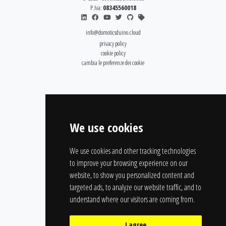
P.Iva:
08345560018
info@domoticsduino.cloud
privacy policy
cookie policy
cambia le preferenze dei cookie
We use cookies
We use cookies and other tracking technologies
to improve your browsing experience on our
website, to show you personalized content and
targeted ads, to analyze our website traffic, and to
understand where our visitors are coming from.
I agree