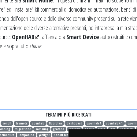
almente alla
Smart Home
. In questi ultimi anni infatti ho scoperto il
are" ed "installare" kit commerciali di domotica ed automazione, bensì di
ondo dell'open source e delle diverse community presenti sulla rete vie
mentazione delle diverse alternative presenti, ho intrapresa la mia stra
ource:
OpenHAB
, affiancato a
Smart Device
autocostruiti e comm
se e soprattutto
chiuse
.
TERMINI PIÙ RICERCATI
sonoff
tasmota
openhab
floorplan
dashboard
openhab 4
openhab 4.1
openh
binding
migrazione
samsung
grafana
influxdb
docker
rules
java
speedtest
 semantico
lampadina
yeelight
sonoff 4ch
wifi
retention policy
mqtt
mosquitto