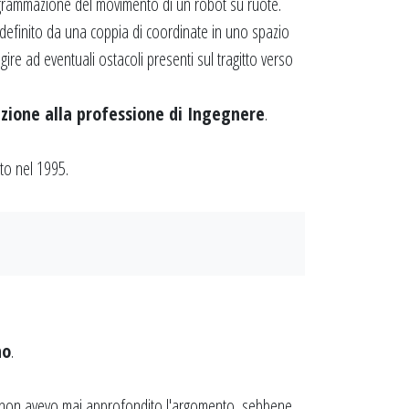
grammazione del movimento di un robot su ruote.
efinito da una coppia di coordinate in uno spazio
ire ad eventuali ostacoli presenti sul tragitto verso
azione alla professione di Ingegnere
.
to nel 1995.
no
.
 non avevo mai approfondito l'argomento, sebbene