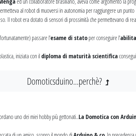
 Menga
ed un collaboratore brasiliano, aveva come argomento la pro
ermetteva al robot di muoversi in autonomia per raggiungere un punto d
o. Il robot era dotato di sensori di prossimità che permettevano di reag
(fortunatamente) passare l'
esame di stato
per conseguire l'
abilit
astica, iniziata con il
diploma di maturità scientifica
consegui
Domoticsduino...perchè?
ordano uno dei miei hobby più gettonati...
La Domotica con Ardui
beccata di un amico, scopro il mondo di
Arduino & co
. In precedenza