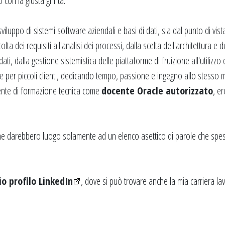
 con la giusta grinta.
viluppo di sistemi software aziendali e basi di dati, sia dal punto di vi
olta dei requisiti all'analisi dei processi, dalla scelta dell'architettura e 
i, dalla gestione sistemistica delle piattaforme di fruizione all'utilizzo 
he per piccoli clienti, dedicando tempo, passione e ingegno allo stesso
ente di formazione tecnica come
docente Oracle autorizzato
, e
e darebbero luogo solamente ad un elenco asettico di parole che spesso
o profilo LinkedIn
, dove si può trovare anche la mia carriera lav