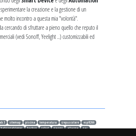
 mondo degli
Smart Device
e degli
Automation
 sperimentare la creazione e la gestione di un
ne molto incontro a questa mia "volontà".
da cercando di sfruttare a pieno quello che reputo il
erciali (vedi Sonoff, Yeelight ...) customizzabili ed
ab 3
sitemap
piscina
temperatura
crepuscolare
esp8266
habpanelviewer
backup
robot
xiaomi
allarme
gas
portainer
openhabian
raspberry
arduino
smartthings
api