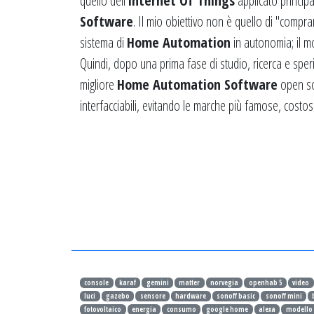
quello dell'
Internet Of Things
applicato princip
Software
. Il mio obiettivo non è quello di "compr
sistema di
Home Automation
in autonomia; il m
Quindi, dopo una prima fase di studio, ricerca e speri
migliore
Home Automation Software
open s
interfacciabili, evitando le marche più famose, costo
console
karaf
gemini
matter
norvegia
openhab 5
video
luci
gazebo
sensore
hardware
sonoff basic
sonoff mini
fotovoltaico
energia
consumo
google home
alexa
modello