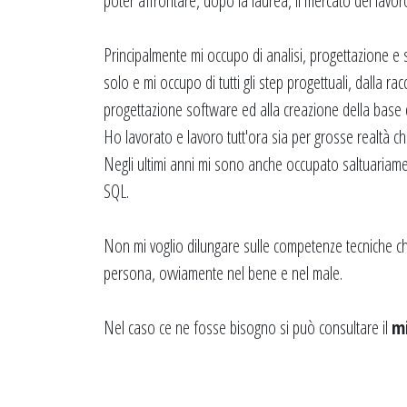
poter affrontare, dopo la laurea, il mercato del lavoro
Principalmente mi occupo di analisi, progettazione e s
solo e mi occupo di tutti gli step progettuali, dalla racc
progettazione software ed alla creazione della base dat
Ho lavorato e lavoro tutt'ora sia per grosse realtà c
Negli ultimi anni mi sono anche occupato saltuariam
SQL.
Non mi voglio dilungare sulle competenze tecniche ch
persona, ovviamente nel bene e nel male.
Nel caso ce ne fosse bisogno si può consultare il
mi