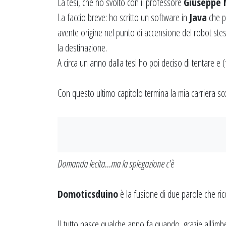
La tesi, che ho svolto con il professore
Giuseppe
La faccio breve: ho scritto un software in
Java
che p
avente origine nel punto di accensione del robot stess
la destinazione.
A circa un anno dalla tesi ho poi deciso di tentare e 
Con questo ultimo capitolo termina la mia carriera scol
Domanda lecita...ma la spiegazione c'è
Domoticsduino
è la fusione di due parole che ric
Il tutto nasce qualche anno fa quando, grazie all'im