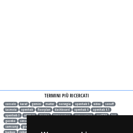
TERMINI PIÙ RICERCATI
console
karaf
gemini
matter
norvegia
openhab 5
video
sonoff
tasmota
openhab
floorplan
dashboard
openhab 4
openhab 4.1
openhab 3
sitemap
piscina
temperatura
crepuscolare
esp8266
luci
gazebo
sensore
hardware
sonoff basic
sonoff mini
binding
migrazione
samsung
grafana
influxdb
docker
rules
java
speedtest
habpanelviewer
backup
robot
xiaomi
allarme
gas
fotovoltaico
energia
consumo