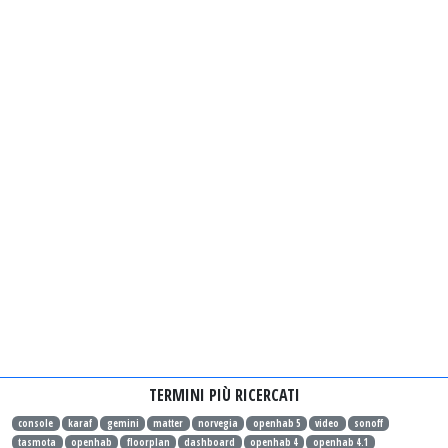
TERMINI PIÙ RICERCATI
console
karaf
gemini
matter
norvegia
openhab 5
video
sonoff
tasmota
openhab
floorplan
dashboard
openhab 4
openhab 4.1