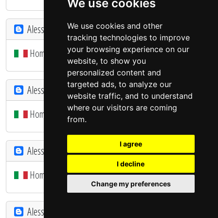
We use cookies
We use cookies and other
Alessia e Marco...
tracking technologies to improve
your browsing experience on our
Home@Cellarengo: bianco risveglio...
website, to show you
personalized content and
targeted ads, to analyze our
Alessia e Marco...
website traffic, and to understand
where our visitors are coming
Home@Cellarengo: paramano completato
from.
I agree
Alessia e Marco...
I decline
Home@Cellarengo: il paramano
Change my preferences
Alessia e Marco...