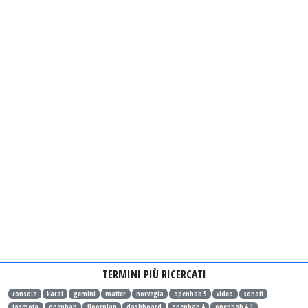
TERMINI PIÙ RICERCATI
console
karaf
gemini
matter
norvegia
openhab 5
video
sonoff
tasmota
openhab
floorplan
dashboard
openhab 4
openhab 4.1