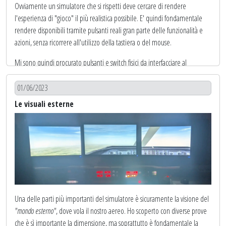
Ovviamente un simulatore che si rispetti deve cercare di rendere
l'esperienza di "gioco" il più realistica possibile. E' quindi fondamentale
rendere disponibili tramite pulsanti reali gran parte delle funzionalità e
azioni, senza ricorrere all'utilizzo della tastiera o del mouse.
Mi sono quindi procurato pulsanti e switch fisici da interfacciare al
simulatore per attivare
le funzionalità non implementate dai pannelli
logitech
(ex
saitek
)
.
01/06/2023
Le visuali esterne
Questo particolare modello è comodo perchè ha anche un led
integrato...ma oggi parliamo di
INPUT
e non di
OUTPUT
, quindi mi
limito al pulsante
Una delle parti più importanti del simulatore è sicuramente la visione del
"mondo esterno"
, dove vola il nostro aereo. Ho scoperto con diverse prove
che è sì importante la dimensione, ma soprattutto è fondamentale la