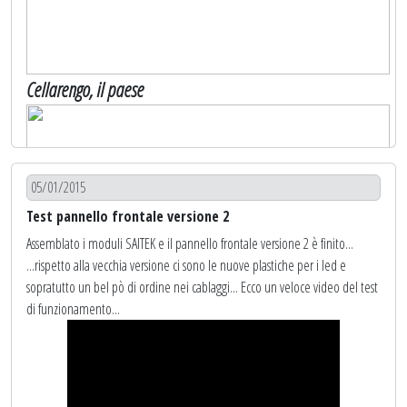
A questo punto, colleghiamo il nostro pulsante di test ad un PIN di INPUT
di
ARDUINO
e lo aggiungiamo nella configurazione del modulo su
Cellarengo, il paese
MOBIFLIGHT
, avendo cura di inserire il numero di pin corretto.
05/01/2015
Test pannello frontale versione 2
Assemblato i moduli SAITEK e il pannello frontale versione 2 è finito...
...rispetto alla vecchia versione ci sono le nuove plastiche per i led e
sopratutto un bel pò di ordine nei cablaggi...
Ecco un veloce video del test
di funzionamento...
Cellarengo, S. Firmino, le nostre casette...
Alessia e Luisa ci