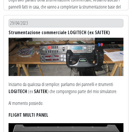
Buona visione
pannelli fatti in casa, che vanno a completare la strumentazione base del
simulatore.
[Guarda su YOUTUBE]
29/04/2023
Il primo pannello di cui parliamo è quello che ho chiamato
MAIN
Strumentazione commerciale LOGITECH (ex SAITEK)
PANEL
, cioè la parte centrale di fronte al pilota, che si sviluppa in
orizzontale.
Iniziamo da qualcosa di semplice: parliamo dei pannelli e strumenti
In questa nuova
versione 2
del simulatore ho abbandonato questo
LOGITECH
(ex
SAITEK
) che compongono parte del mio simulatore.
metodo perchè per un errore di collegamento ho letteralmente bruciato
Al momento possiedo:
la tastiera...
FLIGHT MULTI PANEL
Mi sono quindi evoluto verso soluzioni più stabili ed ho scoperto il
fantastico
software MOBIFLIGHT
, open source e gratuito
.