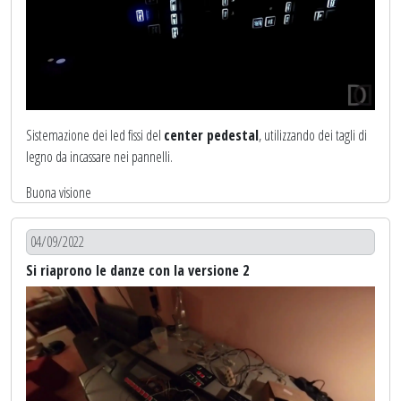
Con il firmware installato,
ARDUINO
viene subito riconosciuto come
Modulo MOBIFLIGHT
da configurare.
Sistemazione dei led fissi del
center pedestal
, utilizzando dei tagli di
legno da incassare nei pannelli.
Buona visione
04/09/2022
[Guarda su YOUTUBE]
Si riaprono le danze con la versione 2