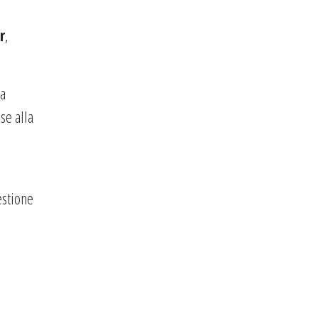
r
,
da
se alla
estione