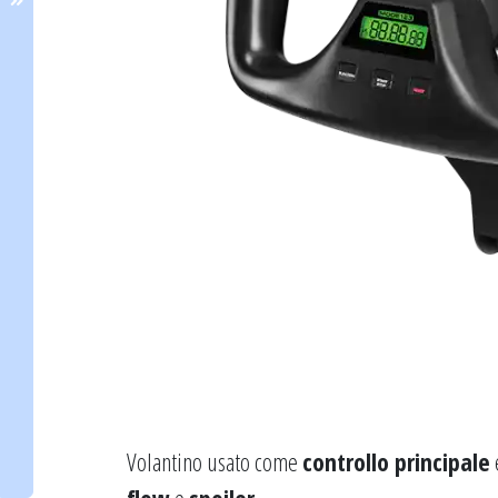
Volantino usato come
controllo principale
e
flow
e
spoiler
.