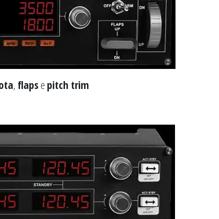
ota
,
flaps
e
pitch trim