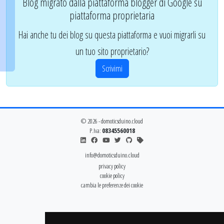
Blog migrato dalla piattaforma blogger di Google su
piattaforma proprietaria
Hai anche tu dei blog su questa piattaforma e vuoi migrarli su
un tuo sito proprietario?
Scrivimi
© 2026 - domoticsduino.cloud
P.Iva:
08345560018
info@domoticsduino.cloud
privacy policy
cookie policy
cambia le preferenze dei cookie