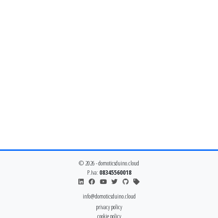
© 2026 - domoticsduino.cloud
P.Iva:
08345560018
info@domoticsduino.cloud
privacy policy
cookie policy