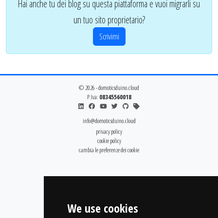
Hai anche tu dei blog su questa piattaforma e vuoi migrarli su
un tuo sito proprietario?
Scrivimi
© 2026 - domoticsduino.cloud
P.Iva:
08345560018
info@domoticsduino.cloud
privacy policy
cookie policy
cambia le preferenze dei cookie
We use cookies