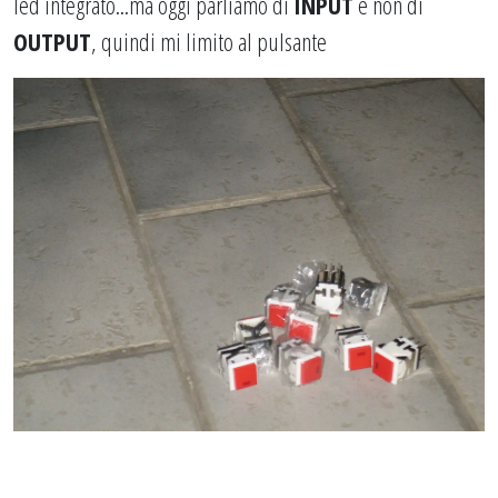
led integrato...ma oggi parliamo di
INPUT
e non di
OUTPUT
, quindi mi limito al pulsante