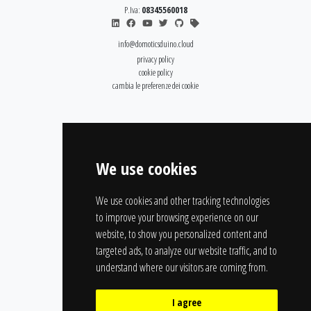
P.Iva:
08345560018
info@domoticsduino.cloud
privacy policy
cookie policy
cambia le preferenze dei cookie
We use cookies
We use cookies and other tracking technologies
to improve your browsing experience on our
website, to show you personalized content and
targeted ads, to analyze our website traffic, and to
understand where our visitors are coming from.
I agree