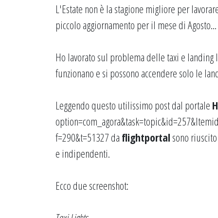
L'Estate non è la stagione migliore per lavorar
piccolo aggiornamento per il mese di Agosto...
Ho lavorato sul problema delle taxi e landing lig
funzionano e si possono accendere solo le land
Leggendo questo utilissimo post dal portale
H
option=com_agora&task=topic&id=257&Itemi
f=290&t=51327
da
flightportal
sono riuscito
e indipendenti.
Ecco due screenshot:
Taxi Lights