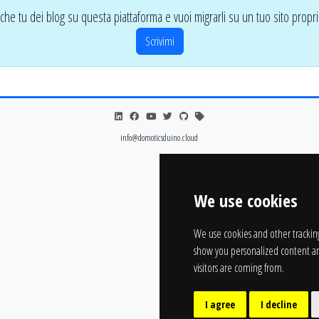
che tu dei blog su questa piattaforma e vuoi migrarli su un tuo sito propri
Scrivimi
info@domoticsduino.cloud
We use cookies
We use cookies and other trackin
show you personalized content an
visitors are coming from.
I agree
I decline