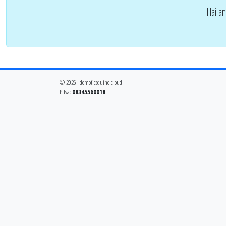
Hai an
© 2026 - domoticsduino.cloud
P.Iva:
08345560018