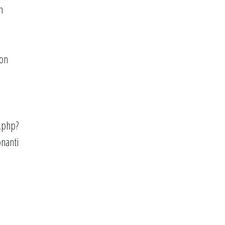
n
non
.php?
onanti