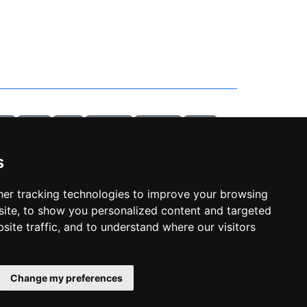
ab 3
sitemap
piscina
temperatura
crepuscolare
esp8266
habpanelviewer
backup
robot
xiaomi
allarme
gas
portainer
openhabian
raspberry
arduino
smartthings
api
s
o
monviso
vlog
racconto
bardonecchia
valle stretta
a
mobiflight
home cockpit
air manager
simulatore
volo
er tracking technologies to improve your browsing
ite, to show you personalized content and targeted
privacy policy
site traffic, and to understand where our visitors
cookie policy
cambia le preferenze dei cookie
Change my preferences