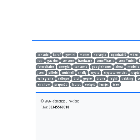
console
karaf
gemini
matter
norvegia
openhab 5
video
luci
gazebo
sensore
hardware
sonoff basic
sonoff mini
fotovoltaico
energia
consumo
google home
alexa
modello
json
pillole
nutshell
shelly
crypto
cryptocurrencies
crypto
valle grana
valle po
bici
gopro
drone
laghi
trekking
c
air show
prepar3d
fsuipc
cockpit
learjet
ivao
© 2026 - domoticsduino.cloud
P.Iva:
08345560018