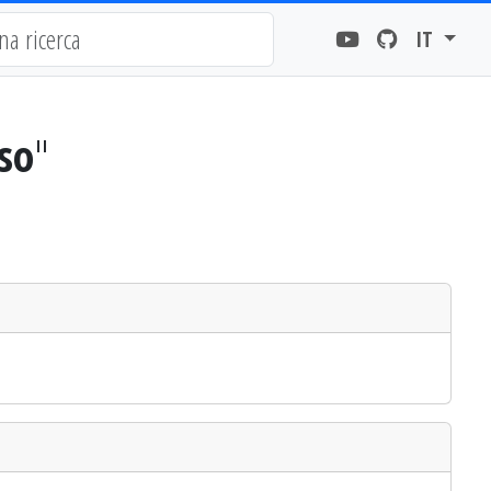
IT
so
"