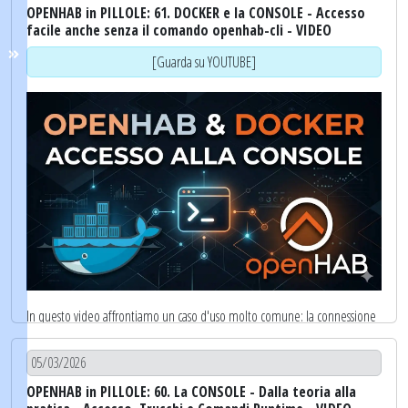
OPENHAB in PILLOLE: 61. DOCKER e la CONSOLE - Accesso
facile anche senza il comando openhab-cli - VIDEO
[Guarda su YOUTUBE]
[Guarda su YOUTUBE]
In questo video affrontiamo un caso d'uso molto comune: la connessione
alla
console di openHAB
in esecuzione come
Container Docker
.
Sebbene il sistema giri in un
container isolato
, abbiamo comunque
05/03/2026
bisogno di accedere alla
console di Apache Karaf
per operazioni di
OPENHAB in PILLOLE: 60. La CONSOLE - Dalla teoria alla
amministrazione avanzata
.