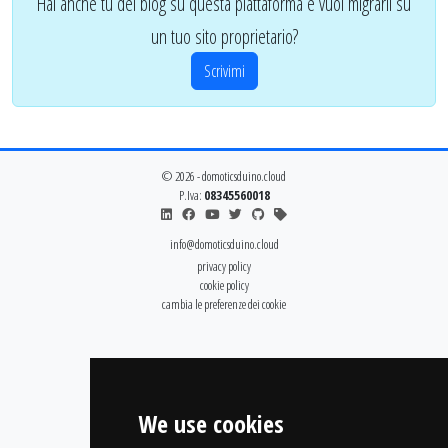
Hai anche tu dei blog su questa piattaforma e vuoi migrarli su
un tuo sito proprietario?
Scrivimi
© 2026 - domoticsduino.cloud
P.Iva:
08345560018
info@domoticsduino.cloud
privacy policy
cookie policy
cambia le preferenze dei cookie
We use cookies