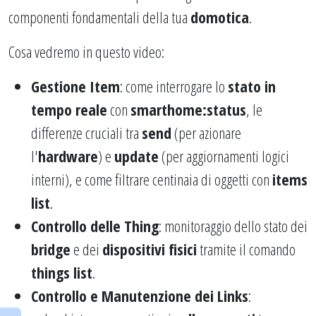
componenti fondamentali della tua
domotica
.
Cosa vedremo in questo video:
Gestione Item
: come interrogare lo
stato in
tempo reale
con
smarthome:status
, le
differenze cruciali tra
send
(per azionare
l'
hardware
) e
update
(per aggiornamenti logici
interni), e come filtrare centinaia di oggetti con
items
list
.
Controllo delle Thing
: monitoraggio dello stato dei
bridge
e dei
dispositivi fisici
tramite il comando
things list
.
Controllo e Manutenzione dei Links
: