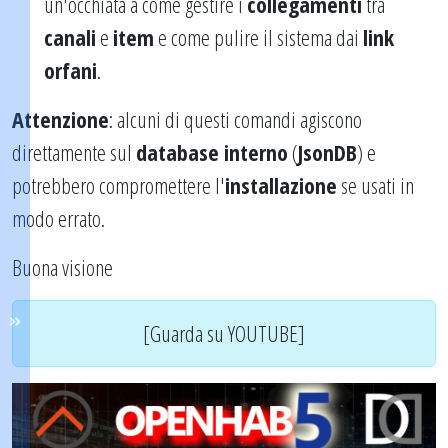
un'occhiata a come gestire i
collegamenti
tra
canali
e
item
e come pulire il sistema dai
link
orfani
.
Attenzione
: alcuni di questi comandi agiscono
direttamente sul
database interno
(
JsonDB
) e
potrebbero compromettere l'
installazione
se usati in
modo errato.
Buona visione
[Guarda su YOUTUBE]