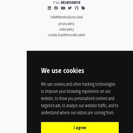
P.Iva:
08345560018
info@domoticsduino.cloud
privacy policy
cookie policy
cambia le preferenze dei cookie
We use cookies
We use cookies and other tracking technologies
to improve your browsing experience on our
website, to show you personalized content and
targeted ads, to analyze our website traffic, and to
understand where our visitors are coming from.
I agree