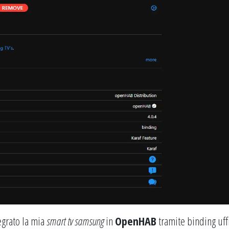
grato la mia
smart tv samsung
in
OpenHAB
tramite binding uff