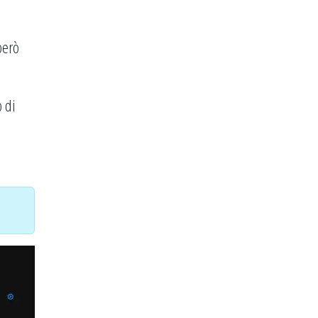
però
 di