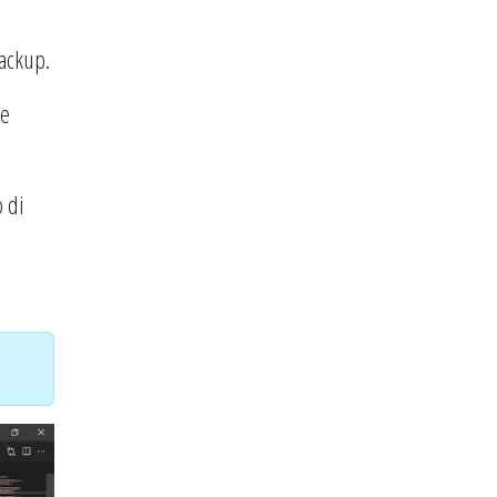
backup.
le
 di