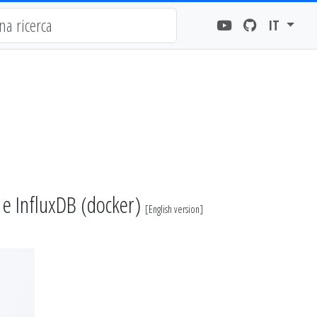
IT
e InfluxDB (docker)
[
English version
]