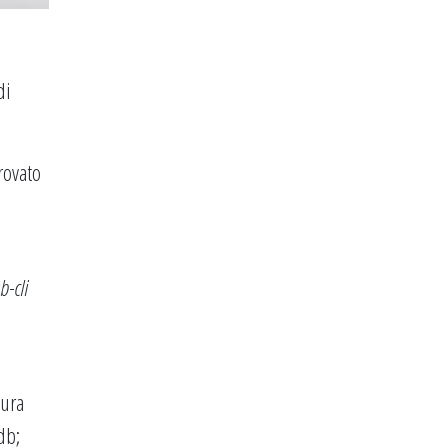
di
rovato
-cli
dura
db;