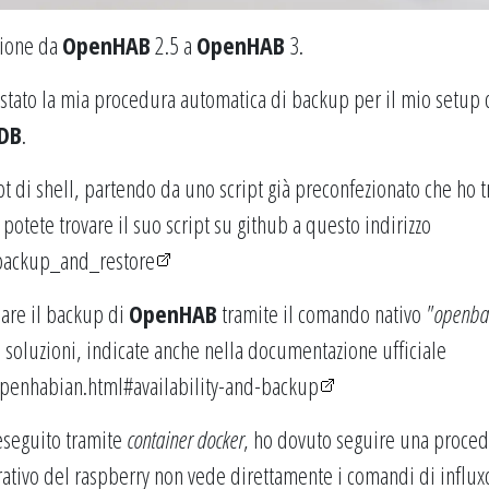
zione da
OpenHAB
2.5 a
OpenHAB
3.
stato la mia procedura automatica di backup per il mio setup 
xDB
.
t di shell, partendo da uno script già preconfezionato che ho t
; potete trovare il suo script su github a questo indirizzo
backup_and_restore
uare il backup di
OpenHAB
tramite il comando nativo
"openbab
e soluzioni, indicate anche nella documentazione ufficiale
penhabian.html#availability-and-backup
eseguito tramite
container docker
, ho dovuto seguire una proce
rativo del raspberry non vede direttamente i comandi di influx