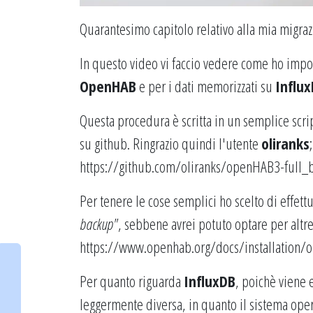
Quarantesimo capitolo relativo alla mia migra
In questo video vi faccio vedere come ho impo
OpenHAB
e per i dati memorizzati su
Influ
Questa procedura è scritta in un semplice scrip
su github. Ringrazio quindi l'utente
oliranks
https://github.com/oliranks/openHAB3-full_
Per tenere le cose semplici ho scelto di effett
backup"
, sebbene avrei potuto optare per altr
https://www.openhab.org/docs/installation/o
Per quanto riguarda
InfluxDB
, poichè viene 
leggermente diversa, in quanto il sistema ope