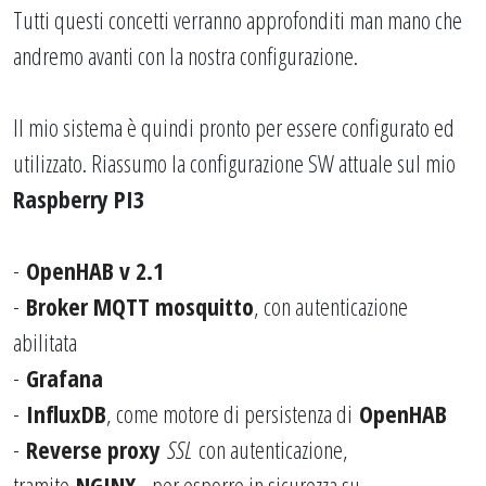
Tutti questi concetti verranno approfonditi man mano che
andremo avanti con la nostra configurazione.
Il mio sistema è quindi pronto per essere configurato ed
utilizzato. Riassumo la configurazione SW attuale sul mio
Raspberry PI3
-
OpenHAB v 2.1
-
Broker MQTT mosquitto
, con autenticazione
abilitata
-
Grafana
-
InfluxDB
, come motore di persistenza di
OpenHAB
-
Reverse proxy
SSL
con autenticazione,
tramite
NGINX
, per esporre in sicurezza su