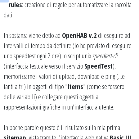
-
rules
: creazione di regole per automatizzare la raccolta
dati
In sostanza viene detto ad
OpenHAB v.2
di eseguire ad
intervalli di tempo da definire (io ho previsto di eseguire
uno speedtest ogni 2 ore) lo script unix
speedtest-cli
(interfaccia testuale verso il servizio
SpeedTest
),
memorizzarne i valori di upload, download e ping (...e
tanti altri) in oggetti di tipo "
items
" (come se fossero
delle variabili) e collegare questi oggetti a
rappresentazioni grafiche in un'interfaccia utente.
In poche parole questo è il risultato sulla mia prima
sitemap
, vista tramite l'interfaccia web nativa
Basic UI