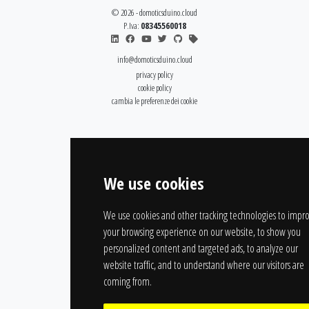
© 2026 - domoticsduino.cloud
P.Iva:
08345560018
info@domoticsduino.cloud
privacy policy
cookie policy
cambia le preferenze dei cookie
We use cookies
We use cookies and other tracking technologies to impr
your browsing experience on our website, to show you
personalized content and targeted ads, to analyze our
website traffic, and to understand where our visitors are
coming from.