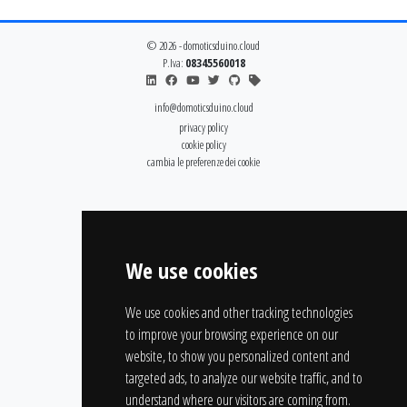
© 2026 - domoticsduino.cloud
P.Iva:
08345560018
info@domoticsduino.cloud
privacy policy
cookie policy
cambia le preferenze dei cookie
We use cookies
We use cookies and other tracking technologies
to improve your browsing experience on our
website, to show you personalized content and
targeted ads, to analyze our website traffic, and to
understand where our visitors are coming from.