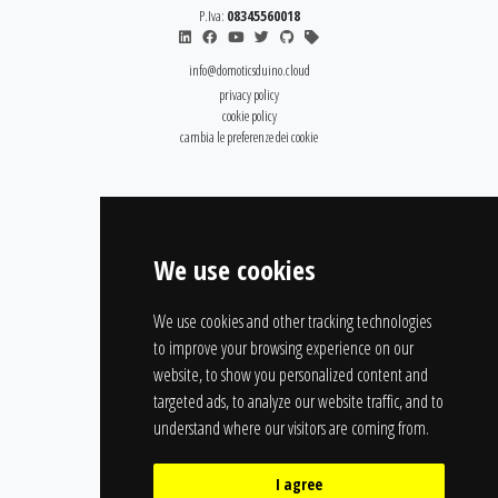
P.Iva:
08345560018
info@domoticsduino.cloud
privacy policy
cookie policy
cambia le preferenze dei cookie
We use cookies
We use cookies and other tracking technologies
to improve your browsing experience on our
website, to show you personalized content and
targeted ads, to analyze our website traffic, and to
understand where our visitors are coming from.
I agree