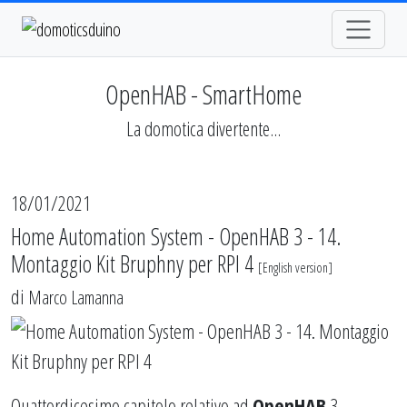
OpenHAB - SmartHome
La domotica divertente...
18/01/2021
Home Automation System - OpenHAB 3 - 14.
Montaggio Kit Bruphny per RPI 4
[
English version
]
di
Marco Lamanna
Quattordicesimo capitolo relativo ad
OpenHAB
3.