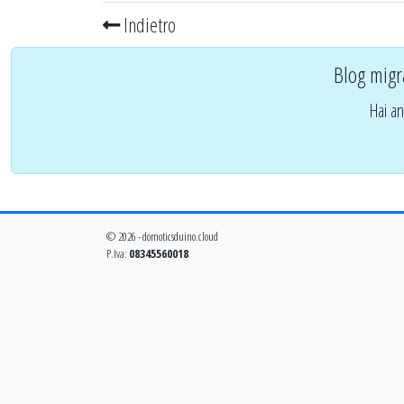
Indietro
Blog migr
Hai an
© 2026 - domoticsduino.cloud
P.Iva:
08345560018