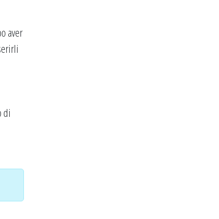
po aver
erirli
 di