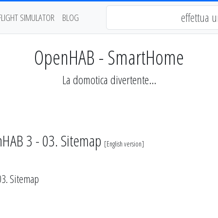
FLIGHT SIMULATOR
BLOG
OpenHAB - SmartHome
La domotica divertente...
HAB 3 - 03. Sitemap
[
English version
]