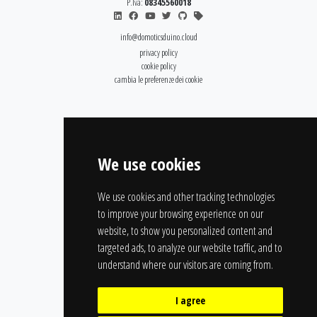
P.Iva:
08345560018
info@domoticsduino.cloud
privacy policy
cookie policy
cambia le preferenze dei cookie
We use cookies
We use cookies and other tracking technologies
to improve your browsing experience on our
website, to show you personalized content and
targeted ads, to analyze our website traffic, and to
understand where our visitors are coming from.
I agree