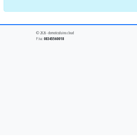
© 2026 - domoticsduino.cloud
P.Iva:
08345560018