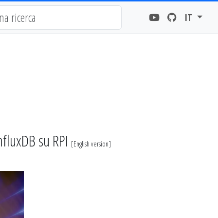
IT
nfluxDB su RPI
[
English version
]