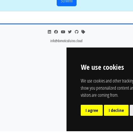
Scrivimi
info@domoticsduino.cloud
We use cookies
We use cookies and other trackin
show you personalized content an
visitors are coming from.
I agree
I decline