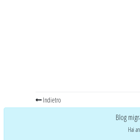
Indietro
Blog migr
Hai an