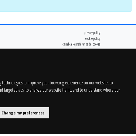
privacy policy
cookie policy
cambia le preferenze dei cookie
g technologies to improve your browsing experience on our website, to
d targeted ads, to analyze our website traffic, and to understand where our
Change my preferences