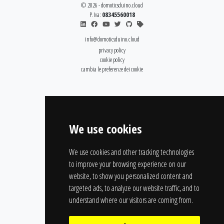
© 2026 - domoticsduino.cloud
P.Iva:
08345560018
info@domoticsduino.cloud
privacy policy
cookie policy
cambia le preferenze dei cookie
We use cookies
We use cookies and other tracking technologies
to improve your browsing experience on our
website, to show you personalized content and
targeted ads, to analyze our website traffic, and to
understand where our visitors are coming from.