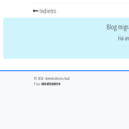
Indietro
Blog migr
Hai an
© 2026 - domoticsduino.cloud
P.Iva:
08345560018