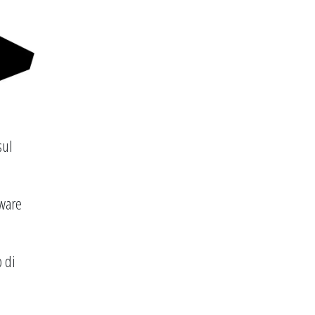
sul
mware
 di