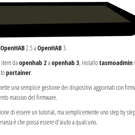
a
OpenHAB
2.5 a
OpenHAB
3.
i item da
openhab 2
a
openhab 3
, installo
tasmoadmin
lito
portainer
.
ette una semplice gestione dei dispositivi aggiornati con fir
mento massivo del firmware.
one di essere un tutorial, ma semplicemente uno step by step
peranza è che possa essere d'aiuto a qualcuno.