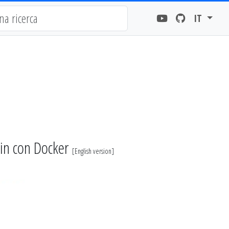
IT
in con Docker
[
English version
]