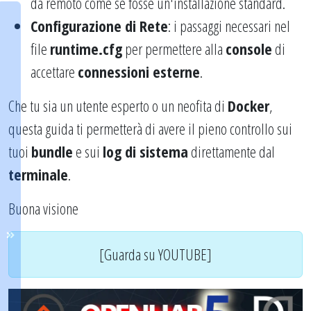
da remoto come se fosse un'installazione standard.
Configurazione di Rete
: i passaggi necessari nel
file
runtime.cfg
per permettere alla
console
di
accettare
connessioni esterne
.
Che tu sia un utente esperto o un neofita di
Docker
,
questa guida ti permetterà di avere il pieno controllo sui
tuoi
bundle
e sui
log di sistema
direttamente dal
terminale
.
Buona visione
[Guarda su YOUTUBE]