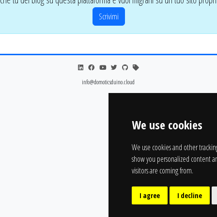
Scrivimi
info@domoticsduino.cloud
We use cookies
We use cookies and other trackin
show you personalized content an
visitors are coming from.
I agree
I decline