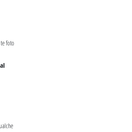
te foto
al
ualche