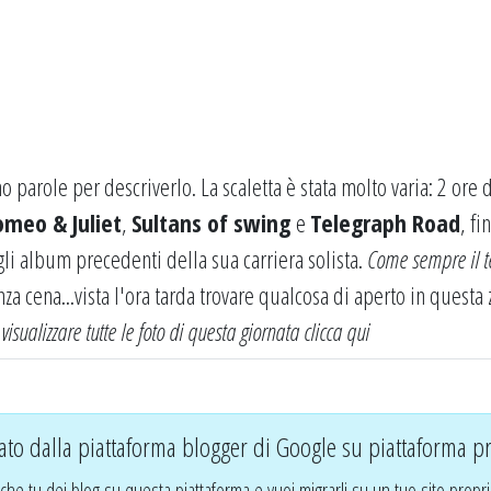
no parole per descriverlo. La scaletta è stata molto varia: 2 ore 
omeo & Juliet
,
Sultans of swing
e
Telegraph Road
, fi
gli album precedenti della sua carriera solista.
Come sempre il 
nza cena...vista l'ora tarda trovare qualcosa di aperto in questa
 visualizzare tutte le foto di questa giornata
clicca qui
ato dalla piattaforma blogger di Google su piattaforma pr
che tu dei blog su questa piattaforma e vuoi migrarli su un tuo sito propri