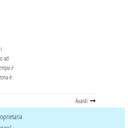
di
no ad
tempo è
 zona è
Avanti
oprietaria
etario?