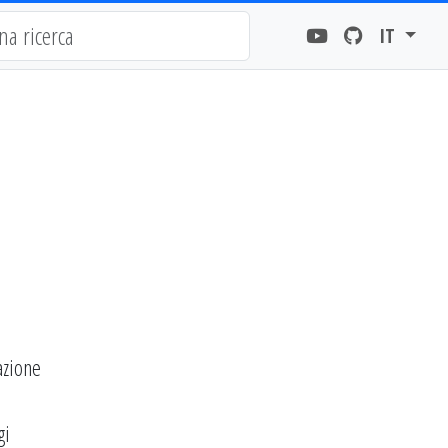
IT
azione
gi