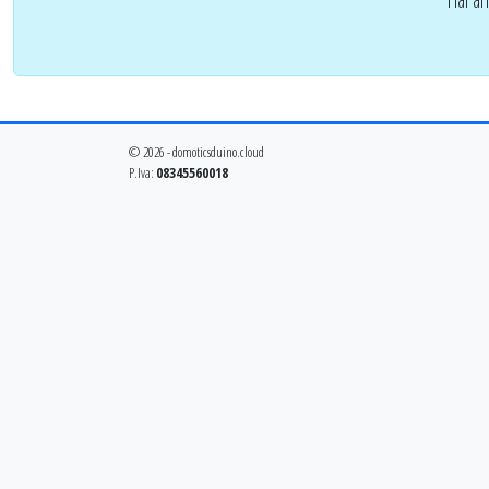
© 2026 - domoticsduino.cloud
P.Iva:
08345560018