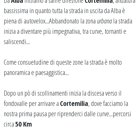
Da
Alba
iniziamo a salire direzione
Cortemilia
; andatura
bassissima in quanto tutta la strada in uscita da Alba è
piena di autovelox...Abbandonato la zona
urbana
la strada
inizia a diventare più impegnativa, tra curve, tornanti e
saliscendi...
Come consuetudine di queste zone la strada è molto
panoramica e paesaggistica...
Dopo un pò di scollinamenti inizia la discesa verso il
fondovalle per arrivare a
Cortemilia
, dove facciamo la
nostra prima pausa per riprenderci dalle curve...percorsi
circa
50 Km