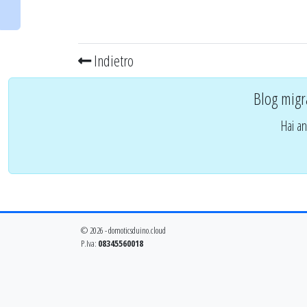
Indietro
Blog migr
Hai an
© 2026 - domoticsduino.cloud
P.Iva:
08345560018