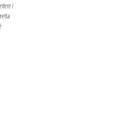
ettere i
retta
è