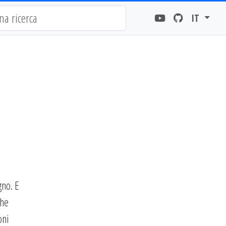
IT
gno. E
che
oni