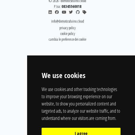
© 2026 - domoticsduino.cloud
P.Iva:
08345560018
info@domoticsduino.cloud
privacy policy
cookie policy
cambia le preferenze dei cookie
We use cookies
We use cookies and other tracking technologies
to improve your browsing experience on our
website, to show you personalized content and
targeted ads, to analyze our website traffic, and to
understand where our visitors are coming from.
I agree