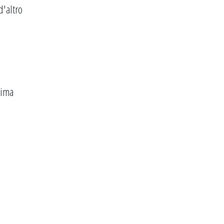
d'altro
rima