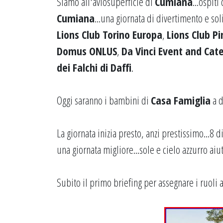
Siamo all'aviosuperficie di
Cumiana
...ospiti
Cumiana
...una giornata di divertimento e sol
Lions Club Torino Europa
,
Lions Club Pi
Domus ONLUS
,
Da Vinci Event and Cat
dei Falchi di Daffi
.
Oggi saranno i bambini di
Casa Famiglia
a d
La giornata inizia presto, anzi prestissimo...8 d
una giornata migliore...sole e cielo azzurro aiut
Subito il primo briefing per assegnare i ruoli a t