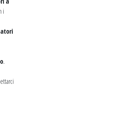
ri a
n i
iatori
lo
.
ettarci