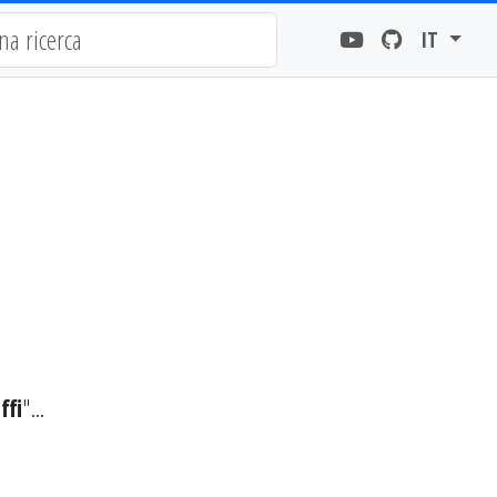
IT
ffi
"...