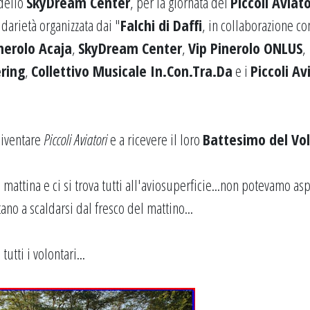
 dello
SkyDream Center
, per la giornata dei
Piccoli Aviato
idarietà organizzata dai "
Falchi di Daffi
, in collaborazione co
nerolo Acaja
,
SkyDream Center
,
Vip Pinerolo ONLUS
,
ering
,
Collettivo Musicale In.Con.Tra.Da
e i
Piccoli Av
iventare
Piccoli Aviatori
e a ricevere il loro
Battesimo del Vo
i mattina e ci si trova tutti all'aviosuperficie...non potevamo asp
ano a scaldarsi dal fresco del mattino...
utti i volontari...