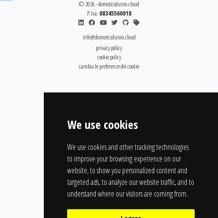
© 2026 - domoticsduino.cloud
P.Iva:
08345560018
info@domoticsduino.cloud
privacy policy
cookie policy
cambia le preferenze dei cookie
We use cookies
We use cookies and other tracking technologies
to improve your browsing experience on our
website, to show you personalized content and
targeted ads, to analyze our website traffic, and to
understand where our visitors are coming from.