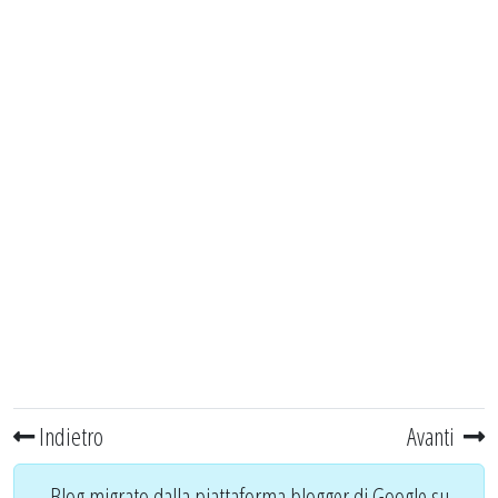
Indietro
Avanti
Blog migrato dalla piattaforma blogger di Google su