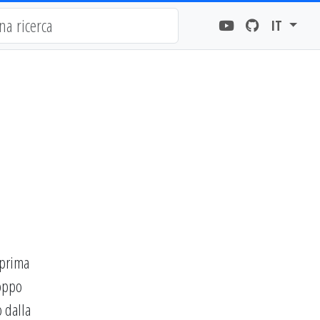
IT
 prima
roppo
 dalla