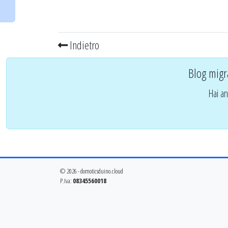
Indietro
Blog migr
Hai an
© 2026 - domoticsduino.cloud
P.Iva:
08345560018