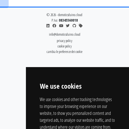
© 2026 - domoticsduino.cloud
P.Iva:
08345560018
info@domoticsduino.cloud
privacy policy
cookie policy
cambia le preferenze dei cookie
We use cookies
We use cookies and other tracking technologies
to improve your browsing experience on our
website, to show you personalized content and
targeted ads, to analyze our website traffic, and to
understand where our visitors are coming from.