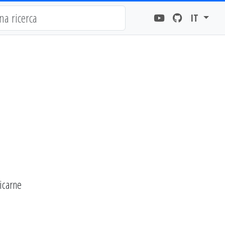
IT
ficarne