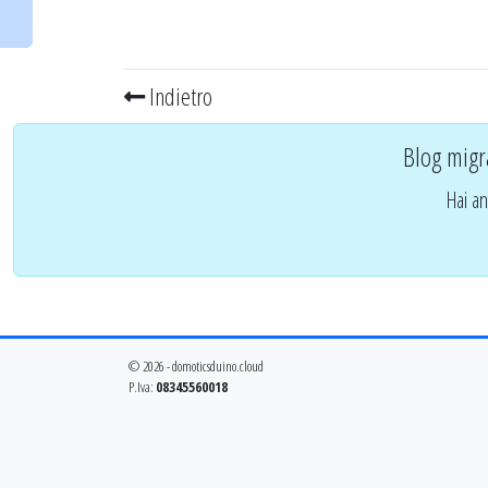
Indietro
Blog migr
Hai an
© 2026 - domoticsduino.cloud
P.Iva:
08345560018