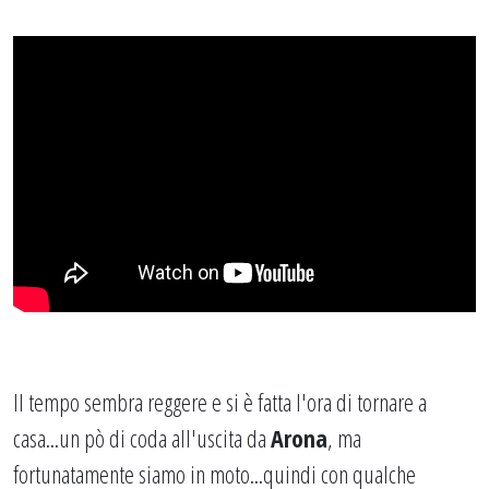
Il tempo sembra reggere e si è fatta l'ora di tornare a
casa...un pò di coda all'uscita da
Arona
, ma
fortunatamente siamo in moto...quindi con qualche