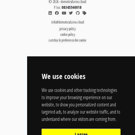
© 2026 - domoticsduino.cloud
P.Iva:
08345560018
info@domoticsduino.cloud
privacy policy
cookie policy
cambia le preferenze dei cookie
We use cookies
We use cookies and other tracking technologies
to improve your browsing experience on our
website, to show you personalized content and
targeted ads, to analyze our website traffic, and to
understand where our visitors are coming from.
I agree