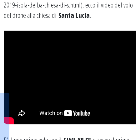
2019-isola-delba-chiesa-di-s.html
), ecco il video del volo
del drone alla chiesa di
Santa Lucia
.
E' il mio primo volo con il
FIMI X8 SE
e anche il primo