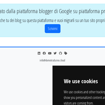
ato dalla piattaforma blogger di Google su piattaforma pr
che tu dei blog su questa piattaforma e vuoi migrarli su un tuo sito propri
Scrivimi
info@domoticsduino.cloud
We use cookies
We use cookies and other trackin
show you personalized content an
visitors are coming from.