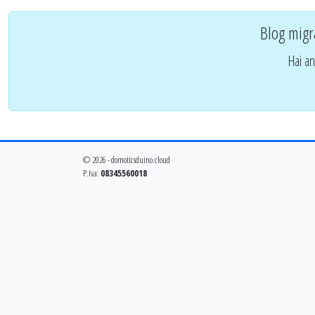
Blog migr
Hai an
© 2026 - domoticsduino.cloud
P.Iva:
08345560018