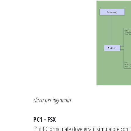
clicca per ingrandire
PC1 - FSX
E' il PC principale dove gira il simulatore con tu