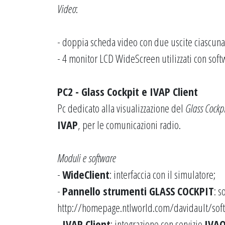
Video
:
- doppia scheda video con due uscite ciascuna
- 4 monitor LCD WideScreen utilizzati con sof
PC2 - Glass Cockpit e IVAP Client
Pc dedicato alla visualizzazione del
Glass Cockpi
IVAP
, per le comunicazioni radio.
Moduli e software
-
WideClient
: interfaccia con il simulatore;
-
Pannello strumenti GLASS COCKPIT
: s
http://homepage.ntlworld.com/davidault/sof
-
IVAP Client
: integrazione con servizio
IVA