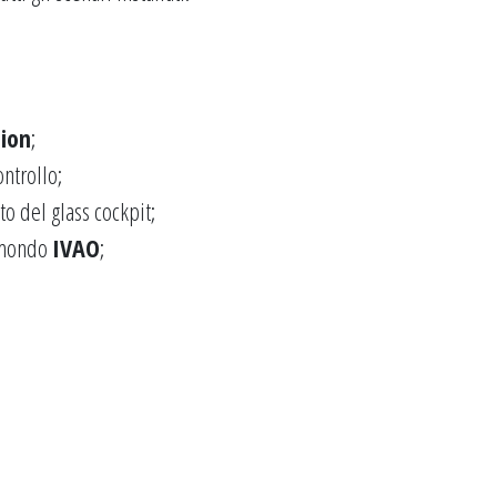
tion
;
ontrollo;
o del glass cockpit;
l mondo
IVAO
;