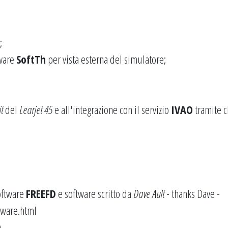
;
tware
SoftTh
per vista esterna del simulatore;
t
del
Learjet 45
e all'integrazione con il servizio
IVAO
tramite c
oftware
FREEFD
e software scritto da
Dave Ault
- thanks Dave -
tware.html
O