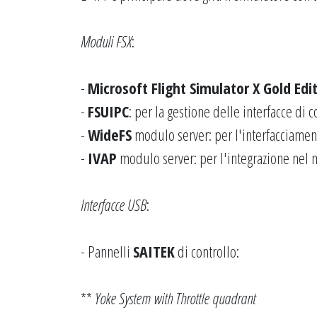
Moduli FSX
:
-
Microsoft Flight Simulator X Gold Edi
-
FSUIPC
: per la gestione delle interfacce di c
-
WideFS
modulo server: per l'interfacciament
-
IVAP
modulo server: per l'integrazione ne
Interfacce USB
:
- Pannelli
SAITEK
di controllo:
**
Yoke System with Throttle quadrant