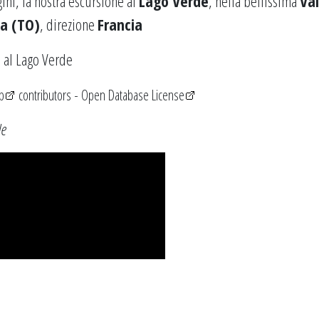
gini, la nostra escursione al
Lago Verde
, nella bellissima
Val
a (TO)
, direzione
Francia
p
contributors -
Open Database License
le