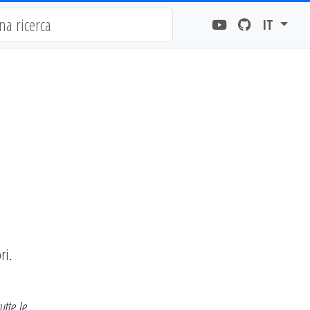
IT
ri.
utte le