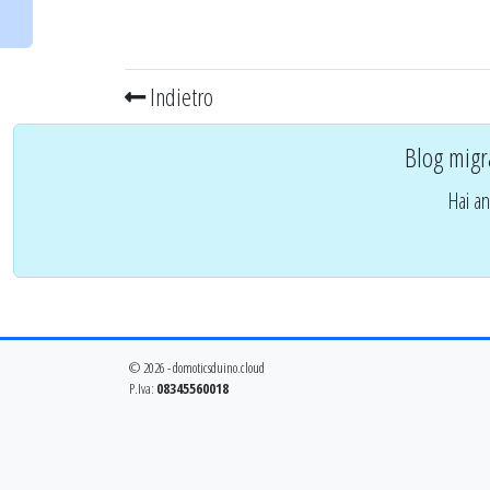
Indietro
Blog migr
Hai an
© 2026 - domoticsduino.cloud
P.Iva:
08345560018