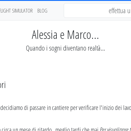
FLIGHT SIMULATOR
BLOG
Alessia e Marco...
Quando i sogni diventano realtà...
ri
 decidiamo di passare in cantiere per verificare l'inizio dei lavo
n circa un mese di ritardo...meglio tardi che mai
Per visualizzare t