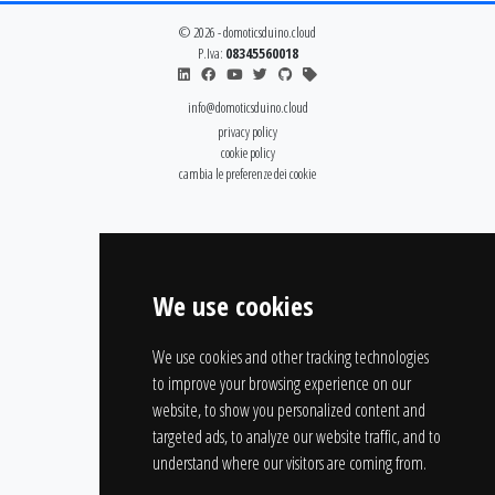
© 2026 - domoticsduino.cloud
P.Iva:
08345560018
info@domoticsduino.cloud
privacy policy
cookie policy
cambia le preferenze dei cookie
We use cookies
We use cookies and other tracking technologies
to improve your browsing experience on our
website, to show you personalized content and
targeted ads, to analyze our website traffic, and to
understand where our visitors are coming from.