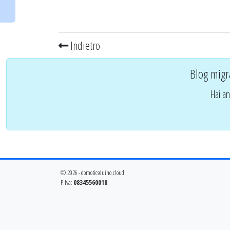
Indietro
Blog migr
Hai an
© 2026 - domoticsduino.cloud
P.Iva:
08345560018