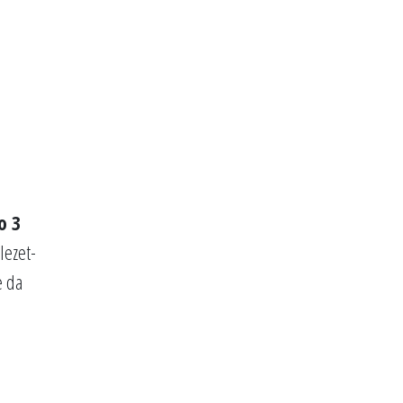
o 3
lezet-
e da