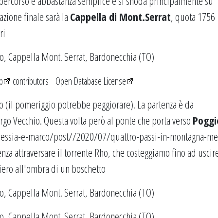
l percorso è abbastanza semplice e si snoda principalmente su
nazione finale sarà la
Cappella di Mont.Serrat
, quota 1756
ri
p
contributors -
Open Database License
 (il pomeriggio potrebbe peggiorare). La partenza è da
Borgo Vecchio. Questa volta però al ponte che porta verso
Poggi
lessia-e-marco/post//2020/07/quattro-passi-in-montagna-me
nza attraversare il torrente Rho, che costeggiamo fino ad uscir
ntiero all'ombra di un boschetto