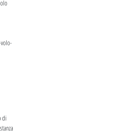
colo
-volo-
ò di
istanza