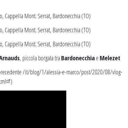
 Arnauds
, piccola borgata tra
Bardonecchia
e
Melezet
 precedente
/it/blog/1/alessia-e-marco/post/2020/08/vlog-
tml
)