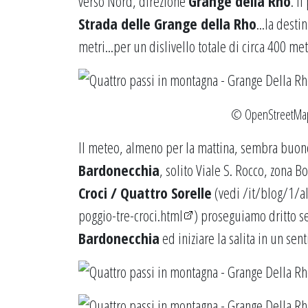
verso Nord, direzione
Grange della Rho
. I
Strada delle Grange della Rho
...la desti
metri...per un dislivello totale di circa 400 met
©
OpenStreetMa
Il meteo, almeno per la mattina, sembra buono
Bardonecchia
, solito Viale S. Rocco, zona 
Croci / Quattro Sorelle
(vedi
/it/blog/1/a
poggio-tre-croci.html
) proseguiamo dritto se
Bardonecchia
ed iniziare la salita in un se