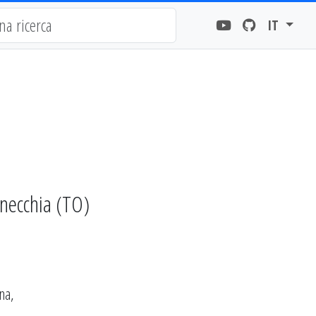
IT
onecchia (TO)
na,